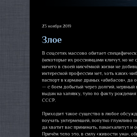
23 ноября 2019
Злое
В соцсетях массово обитает специфическ
(некоторые их россиянцами кличут, но не 
ничего в своей никчёмной жизни не добивш
интересной профессии нет, хоть каких-ниб
паспорт в кармане драных «абибасов», да 
— с боем добытый через долгий, нервный и
выдан на халявку, тупо по факту рождени
СССР.
Приходит такое существо в любое обсужде
поучать унтерменшей, попутно глумливо по
да хватит вас принимать, панаехалитут и о
Причём тело это, в силу «живости ума», об