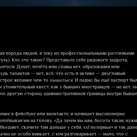
ая порода людей, я зову их профессиональными россиянами
суть). Кто это такие? Представьте себе рядового задрота,
егося. Денег, почёта или славы нет, образования или
удь талантов — нет, всё, что есть в активе — двуглавый
острое желание чем-то
пышатыся
. И ладно бы ещё паспорт бы
 утомительный квест, как у бывших иностранцев — но нет, о
я по другую сторону административной границы внутри бывш
ние в фейсбуке или вконтакте, и начинает высокомерно
плёвывая им на голову. «Да зачем вы нам, босота такая, нужн
бъедают, скачите там дальше у себя, xxl позорные» и так дале
ычно не особо вникает, с кем разговаривает — мало, что с