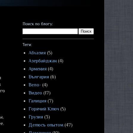
Поиск по блогу:
Теги:
Абхазия
(5)
Азербайджан
(4)
Армения
(4)
България
(6)
л
н
Вело-
(4)
его
Видео
(17)
Галиция
(7)
Горячий Ключ
(5)
ы,
Грузия
(3)
е.
Делюсь опытом
(47)