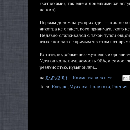
«ватниками», так еще и донецкими зачастую
не жил).
Первым делом на ум приходит — как же хор
никогда не станет, кого принимать, кого н
Недавно сталкивался с такой тупой овцой
языке послал ее прямым текстом вот прямо
Кстати, подобные незамутнённые организм
Мозгов ноль, внушаемость 98%, а самое 
реальностью, нувыпоняли…
на
11/23/2019
Комментариев нет:
Теги:
Ехидно
,
Муахаха
,
Политота
,
Россия