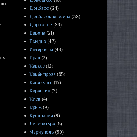
Домашнее
(10)
 но
Донбасс
(24)
Донбасская война
(38)
ь
Дорожное
(89)
Европа
(21)
Ехидно
(47)
.
Интернеты
(49)
то.
Иран
(2)
Кавказ
(12)
Какбыпроза
(65)
Каникулы!
(15)
Карантин
(3)
Киев
(4)
Крым
(9)
Кулинария
(9)
Литература
(8)
Мариуполь
(30)