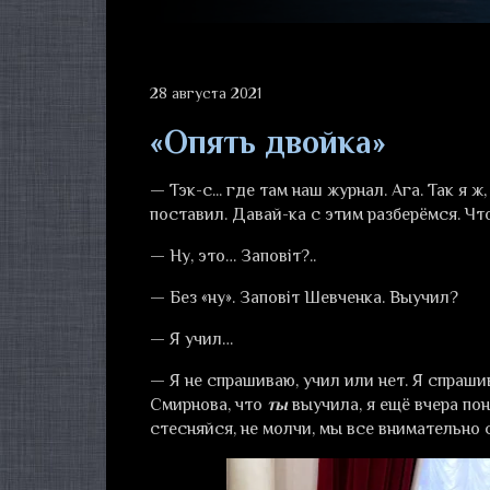
28 августа 2021
«Опять двойка»
— Тэк-с... где там наш журнал. Ага. Так я
поставил. Давай-ка с этим разберёмся. Чт
— Ну, это… Заповiт?..
— Без «ну». Заповiт Шевченка. Выучил?
— Я учил…
— Я не спрашиваю, учил или нет. Я спраши
Смирнова, что
ты
выучила, я ещё вчера пон
стесняйся, не молчи, мы все внимательно 