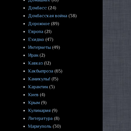
Домашнее
(10)
Донбасс
(24)
Донбасская война
(38)
Дорожное
(89)
Европа
(21)
Ехидно
(47)
Интернеты
(49)
Иран
(2)
Кавказ
(12)
Какбыпроза
(65)
Каникулы!
(15)
Карантин
(3)
Киев
(4)
Крым
(9)
Кулинария
(9)
Литература
(8)
Мариуполь
(30)