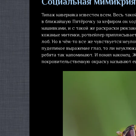
Социальная мимикрия
Типаж наверняка известен всем. Весь тако
в ближайшую Пятёрочку за кефиром он ход
нашивками, и с такой же раскраски рюкзако
кожаные митенки, ротвейлер приплясывает
лоб. Но в чём-то все же чувствуется неул
пуделиное выражение глаз, то ли неуклюжа
ребята так напоминают. И понял наконец. 
покровительственную окраску называют 