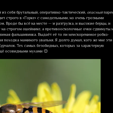
й из себя брутальный, оперативно-тактический,
опасный
парен
ит строго в «Горке» с самодельными, но очень грозными
м. Вроде бы всё на месте — и разгрузка, и высокие берцы, и
 на строгом ошейнике, а противоосколочные очки сдвинуты 
овимая фальшивинка. Выдаёт её то ли неискоренимое робко-
я походка маминого увальня. Я долго думал, кого же мне эти
Журчалок. Тех самых безобидных, которых за характерную
ещё осовидными мухами 😊