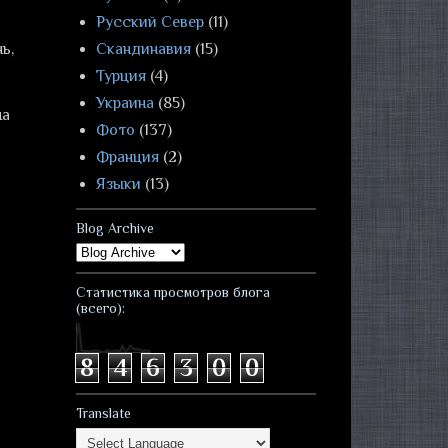
Русский Север
(11)
ь,
Скандинавия
(15)
Турция
(4)
Украина
(85)
на
Фото
(137)
Франция
(2)
Языки
(13)
Blog Archive
Статистика просмотров блога
(всего):
8
4
6
3
0
0
Translate