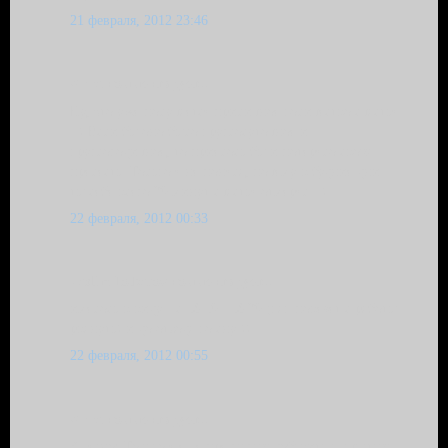
21 февраля, 2012 23:46
Anna комментирует...
Ну, это уже получается приличное количество счастья
:-) Если бы оно было круглосуточное и
круглогодичное, то приелось бы и потеряло свою
прелесть. Только я не поняла, почему в будние дни
ты себе всего 20 минут счастья отмерял :-)
22 февраля, 2012 00:33
Vadim Tolbatov комментирует...
имелось в виду - с 18:10...18:20 (как повезет с работы
рвануть) и до отхода ко сну ))
22 февраля, 2012 00:55
Anna комментирует...
А, ясно! Только я еще предлагаю добавить к счастью