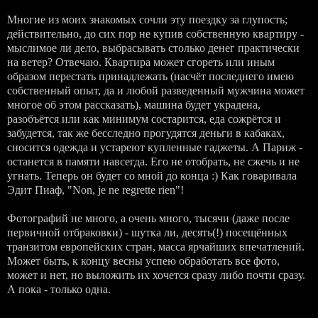
Многие из моих знакомых сочли эту поездку за глупость;
действительно, до сих пор не купив собственную квартиру -
мыслимое ли дело, выбрасывать столько денег практически
на ветер? Отвечаю. Квартира может сгореть или иным
образом перестать принадлежать (насчёт последнего имею
собственный опыт, да и любой разведенный мужчина может
многое об этом рассказать), машина будет украдена,
разобъётся или как минимум состарится, еда сожрётся и
забудется, так же бесследно прогудятся деньги в кабаках,
сносится одежда и устареют купленные гаджеты. А Париж -
останется в памяти навсегда. Его не отобрать, не сжечь и не
угнать. Теперь он будет со мной до конца :) Как говаривала
Эдит Пиаф, "Non, je ne regrette rien"!
Фотографий не много, а очень много, тысячи (даже после
первичной отбраковки) - шутка ли, десять(!) посещённых
транзитом европейских стран, масса ярчайших впечатлений.
Может быть, к концу весны успею обработать все фото,
может и нет, но выложить их хочется сразу либо почти сразу.
А пока - только одна.