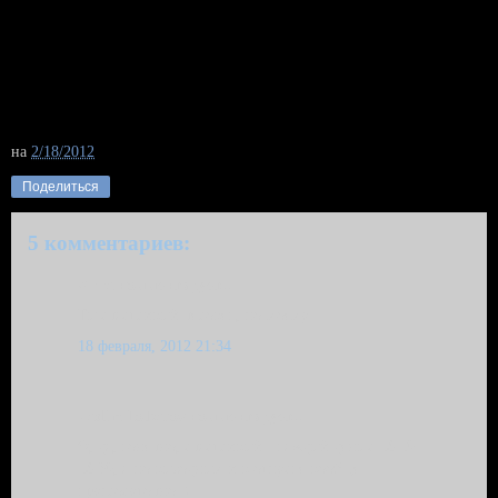
на
2/18/2012
Поделиться
5 комментариев:
Anna комментирует...
Ты счастливый человек, по-моему.
18 февраля, 2012 21:34
Vadim Tolbatov комментирует...
О, да, конечно, счастливый - каждый день с 18:10-
18:30, а по выходным и в отпуске вообще
круглосуточно :)