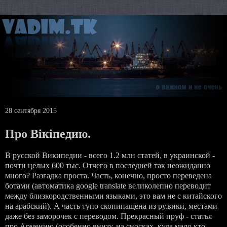
28 сентября 2015
Про Вiкiпедию.
В русской Википедии - всего 1.2 млн статей, в украинской -
почти целых 600 тыс. Отчего в последней так неожиданно
много? Разгадка проста. Часть, конечно, просто переведена
ботами (автоматика google translate великолепно переводит
между близкородственными языками, это вам не с китайского
на арабский). А часть тупо скопипащена из ру.вики, местами
даже без заморочек с переводом. Прекрасный пруф - статья
про Армению (особенно внизу, на сносках, куда мало кто