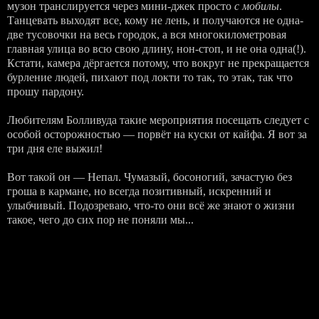
музон транслируется через мини-джек просто
с мобилы
.
Танцевать выходят все, кому не лень, и получаются не одна-
две тусовочки на весь городок, а вся многокилометровая
главная улица во всю свою длину, нон-стоп, и не она одна(!).
Кстати, камера дёргается потому, что вокруг не прекращается
бурление людей, пихают под локти то так, то этак, так что
прошу пардону.
Любителям Болливуда такие мероприятия посещать следует с
особой осторожностью — порвёт на куски от кайфа. Я вот за
три дня еле выжил!
Вот такой он — Непал. Чумазый, босоногий, зачастую без
гроша в кармане, но всегда позитивный, искренний и
улыбчивый. Подозреваю, что-то они всё же знают о жизни
такое, чего до сих пор не поняли мы...