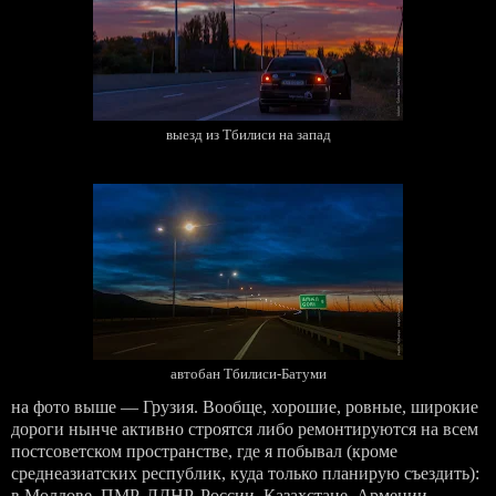
выезд из Тбилиси на запад
автобан Тбилиси-Батуми
на фото выше — Грузия. Вообще, хорошие, ровные, широкие
дороги нынче активно строятся либо ремонтируются на всем
постсоветском пространстве, где я побывал (кроме
среднеазиатских республик, куда только планирую съездить):
в Молдове, ПМР, ЛДНР, России, Казахстане, Армении,