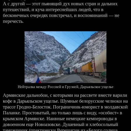
А с другой — этот пьянящий дух новых стран и дальних
путешествий, и куча интереснейших людей, что в
бесконечных очередях повстречал, и воспоминаний — не
перечесть.
Нейтралка между Россией и Грузией, Дарьяльское ущелье
Армянские дальнобои, с которыми на рассвете вместе варили
кофе в Дарьяльском ущелье. Шумные белорусские челноки на
трассе Гродно-Белосток. Пограничник-юморист в молдавской
Паланке. Простоватый, но только лишь с виду, «особист» в
крымском Армянске. Наивные немецкие кемпероводы в
довоенном еще Новоазовске. Душевный и хлебосольный
таможенник (практически Верещагин из «Белого солнца