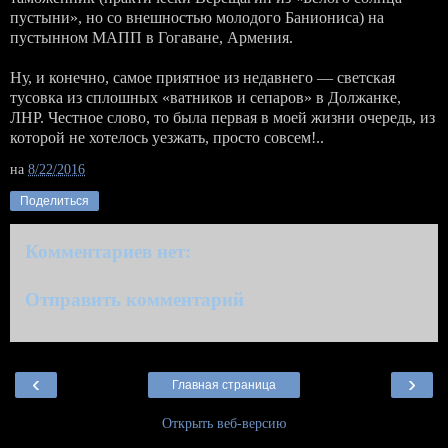
пустыни», но со внешностью молодого Баниониса) на
пустынном МАПП в Гогаване, Армения.
Ну, и конечно, самое приятное из недавнего — светская
тусовка из сплошных «ватников и сепаров» в Должанке,
ЛНР. Честное слово, то была первая в моей жизни очередь, из
которой не хотелось уезжать, просто совсем!..
на
8/22/2016
Поделиться
Комментариев нет:
Отправить комментарий
‹
›
Главная страница
Открыть веб-версию