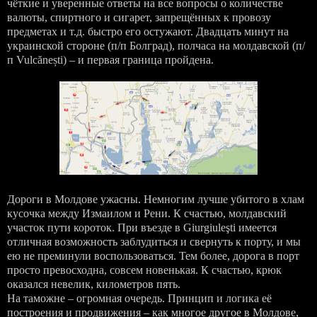
чёткие и уверенные ответы на все вопросы о количестве
валюты, спиртного и сигарет, запрещённых к провозу
предметах и т.д. быстро его остужают. Двадцать минут на
украинской стороне (п/п Болград), полчаса на молдавской (п/
п Vulcănești) – и первая граница пройдена.
Дороги в Молдове ужасны. Немногим лучше убитого в хлам
кусочка между Измаилом и Рени. К счастью, молдавский
участок пути короток. При въезде в Giurgiuleşti имеется
отличная возможность заблудиться и свернуть к порту, и мы
ею не преминули воспользоваться. Тем более, дорога в порт
просто превосходна, совсем новенькая. К счастью, крюк
оказался невелик, километров пять.
На таможне – огромная очередь. Принцип и логика её
построения и продвижения – как многое другое в Молдове,