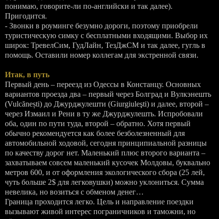
понимаю, говорите-ли по-английски и так далее).
Пригодится.
- Звонки в роуминге безумно дороги, поэтому приобрели
туристическую симку с бесплатными входящими. Выбор их
широк: ТревелСим, ГудЛайн, ТезДжСМ и так далее, гугль в
помощь. Оставили номер коллегам для экстренной связи.
Итак, в путь
Первый день – переезд из Одессы в Констанцу. Основных
вариантов проезда два – первый через Болград и Вулкэнешть
(Vulcănești) до Джурджулешти (Giurgiuleşti) и далее, второй –
через Измаил и Рени в ту же Джурджулешть. Испробовали
оба, один по пути туда, второй – обратно. Хотя первый
обычно рекомендуется как более безболезненный для
автомобильной ходовой, сегодня принципиальной разницы
по качеству дорог нет. Маленький плюс второго варианта –
захватываем совсем маленький кусочек Молдовы, буквально
метров 600, и от оформления экологического сбора (25 лей,
чуть больше 2$ для легковушки) можно уклониться. Сумма
невелика, но возиться с обменом денег…
Граница проходится легко. Цель и направление поездки
вызывают живой интерес пограничников и таможни, но