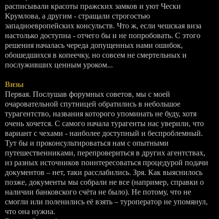
расписывали красоты пражских замков и уют Чески
Крумлова, а другим - стращали строгостью
западноевропейских консульств. Что ж, если чешская виза
настолько доступна - отчего бы и не попробовать. С этого
решения началась череда допущенных нами ошибок,
обошедшихся в копеечку, но совсем не смертельных и
послуживших ценным уроком...
Визы
Первая. Послушав форумных советов, мы с моей
очаровательной спутницей обратились в небольшое
турагентство, названия которого упоминать не буду, хотя
очень хочется. С самого начала турагенты нас уверили, что
вариант с чехами - наиболее доступный и беспроблемный.
Тут бы и проконсультироваться нам с опытными
путешественниками, перепровериться в других агентствах,
из разных источников поинтересоваться процедурой подачи
документов – нет, таки расслабились. Зря. Как выяснилось
позже, документы мы собрали не все (например, справки о
наличии банковского счёта не было). Не потому, что не
смогли или поленились её взять – туроператор не упомянул,
что она нужна.