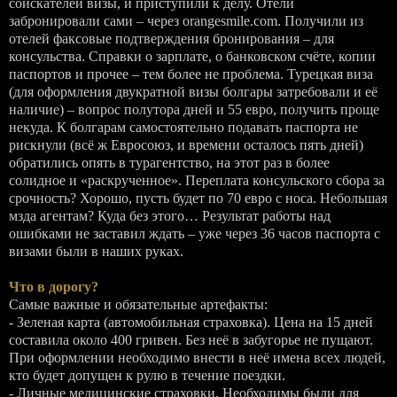
соискателей визы, и приступили к делу. Отели
забронировали сами – через orangesmile.com. Получили из
отелей факсовые подтверждения бронирования – для
консульства. Справки о зарплате, о банковском счёте, копии
паспортов и прочее – тем более не проблема. Турецкая виза
(для оформления двукратной визы болгары затребовали и её
наличие) – вопрос полутора дней и 55 евро, получить проще
некуда. К болгарам самостоятельно подавать паспорта не
рискнули (всё ж Евросоюз, и времени осталось пять дней)
обратились опять в турагентство, на этот раз в более
солидное и «раскрученное». Переплата консульского сбора за
срочность? Хорошо, пусть будет по 70 евро с носа. Небольшая
мзда агентам? Куда без этого… Результат работы над
ошибками не заставил ждать – уже через 36 часов паспорта с
визами были в наших руках.
Что в дорогу?
Самые важные и обязательные артефакты:
- Зеленая карта (автомобильная страховка). Цена на 15 дней
составила около 400 гривен. Без неё в забугорье не пущают.
При оформлении необходимо внести в неё имена всех людей,
кто будет допущен к рулю в течение поездки.
- Личные медицинские страховки. Необходимы были для