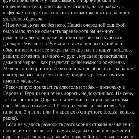
функциональность у Visa Classic). Ей бронировали и
оплачивали отели, опять же в магазинах, на заправках, в
кафешках и барах она сильно упрощает жизнь при наличии
языкового барьера.
- Наличман, куда же без него. Нашей очередной ошибкой
было мало что не обменять заранее хотя бы немного
румынских леев, но даже не поинтересоваться курсом к
доллару. Результат: в Румынию въехали в выходной день,
обменники почти все закрыты, открытые не вдруг найдешь,
решили обменять немного «с рук», курса не представляли
даже примерно – как результат, были немного обжулены.
Мелочь, но неприятно. И без налички не обойтись - за паром,
о котором расскажу чуть ниже, придётся рассчитываться
именно «кэшем».
- Рекомендую прихватить алкоголь и табак – поскольку в
Европе и Турции они очень дороги, не докупишься. Не себе,
так на гостинцы. Обращаю внимание, официальная норма
ввоза/вывоза сигарет – 1 блок на человека, алкоголя – 5 л
пива или 2 л вина или 1 л крепкого спиртного (водка, коньяк,
ракия).
- Если не удалось раздобыть разговорник страны назначения,
выучите хотя бы десяток самых ходовых слов и выражений
(здрасте - до свиданья, спасибо, пожалуйста, сколько стоит, не