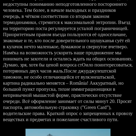
недоступны пониманию неподготовленного постороннего
человека. Тем более, в начале выходных и праздников
очередь, в чётком соответствии со вторым законом
термодинамики, стремится к максимальной энтропии. Въезд
на территорию поста регулируется усталой пограничницей.
Приоритетным правом въезда пользуются её односельчане,
знакомые и те, кто после доверительного шушуканья суёт ей
в кулачок нечто маленькое, бумажное и свернутое вчетверо.
Намёка на возможность ускорить наше продвижение мы
понимать не захотели и остались ждать на общих основаниях.
Думаю, зря, хотя бы ценой вопроса стОило поинтересоваться,
потерянных двух часов жаль.После джурджулештской
таможни, не особо отличающейся от вулкэнештьской,
картина радикально меняется – România! Аккуратный, но
большой пункт пропуска, тихие иммиграционщики в
непривычной мышастой форме, практически отсутствие
очереди. Всё оформление занимает от силы минут 20. Просят
паспорта, автомобильную страховку (”Green Card”),
водительские права. Краткий опрос о запрещенных к провозу
веществах и предметах и пожелание счастливого пути.