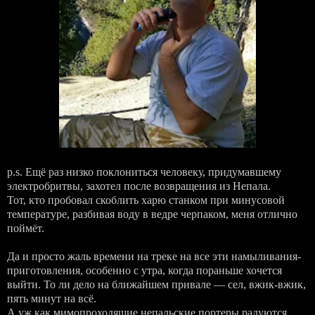
p.s. Ещё раз низко поклониться человеку, придумавшему
электробритвы, захотел после возвращения из Непала.
Тот, кто пробовал скоблить харю станком при минусовой
температуре, разбивая воду в ведре черпаком, меня отлично
поймёт.
Да и просто жаль времени на треке на все эти намыливания-
приготовления, особенно с утра, когда пораньше хочется
выйти. То ли дело на ближайшем привале — сел, вжик-вжик,
пять минут на всё.
А уж как мимопроходящие непальские портеры радуются