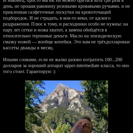
И наконец, просто магия: ей можно бриться хоть три раза в
день, не орошая раковину розовыми кровавыми ручьями, и не
приклеивая салфеточные лоскутки на кровоточащий
подбородок. И не страдать, в кои-то веки, от адского
раздражения. Плюс к тому, и расходники особо не нужны: на
пару лет сетки и ножа хватит, а замена обойдётся в
относительно терпимые деньги. Масло на эпизодическую
смазку ножей — вообще копейки. Это вам не трёхдолларовые
кассеты дважды в месяц.
Иными словами, если не жалко разово потратить 100...200
долларов за хороший аппарат upper-intermediate класса, то оно
того ст
о
ит. Гарантирую :)