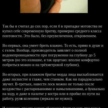
Так бы и считал до сих пор, если б в припадке мотовства не
купил себе современную бритву, примерно среднего класса
понтовости. Это было, без преувеличения, откровением.
Во-первых, она умеет брить влажно. То есть, прямо в душе и
с гелем. Вообще, производитель заявляет о полной
водонепроницаемости при погружении на глубину до 5
метров (но это излишне, я так щщетаю: вполне комфортно
побриться можно и на трёхметровой глубине).
Во-вторых, при влажном бритье морда лица выскабливается
даже лоснистее и глаже, чем станком. Как ни парадоксально
звучит. В-третьих, навести лоск можно не только после
колдовства с распариваниями и намыливаниями, а буквально
на ходу, и даже в палатке у костра или в пробке по пути на
работу, рул
я
коленями (зеркало не нужно).