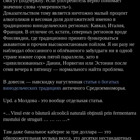
смогут (подчеркну: если употребитель верно понимает
значение слова «умеренность»).
Доказательством тому является ничтожно малый процент
алкоголиков и весомая доля долгожителей именно в
традиционно винодельческих регионах: Кавказ, Италия,
Франция. В отличие от, кстати, северных регионов вроде
Финляндии, где традиционно принято бункероваться
аквавитом и прочим высокооктановым пойлом. Я ни разу не
наблюдал обоссанного и облёванного забулдыги ни в одной
стране южнее сорок пятой параллели, зато в
«цивилизованных» Дании, Норвегии или Эстонии после
семи вечера в пятницу — нормального найти проблема.
В довесок — навскидку нагугленная
статья о богатых
винодельческих традициях
античного Средиземноморья.
Upd. а Молдова - это вообще отдельная статья.
«…Vinul este o băutură alcoolică naturală obţinută prin fermentarea
mustului de struguri … … … …»
Там даже банальное каберне за три доллара — это
обворожительная музыка вкуса, это десятки нестандартных