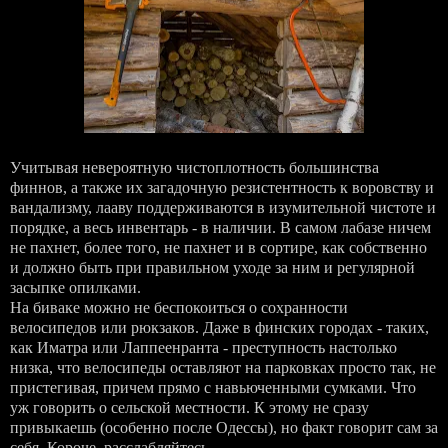
Учитывая невероятную чистоплотность большинства
финнов, а также их загадочную резистентность к воровству и
вандализму, лааву поддерживаются в изумительной чистоте и
порядке, а весь инвентарь - в наличии. В самом лабазе ничем
не пахнет, более того, не пахнет и в сортире, как собственно
и должно быть при правильном уходе за ним и регулярной
засыпке опилками.
На биваке можно не беспокоиться о сохранности
велосипедов или рюкзаков. Даже в финских городах - таких,
как Иматра или Лаппеенранта - преступность настолько
низка, что велосипеды оставляют на парковках просто так, не
пристегивая, причем прямо с навьюченными сумками. Что
уж говорить о сельской местности. К этому не сразу
привыкаешь (особенно после Одессы), но факт говорит сам за
себя. Короче, расслабляйтесь.