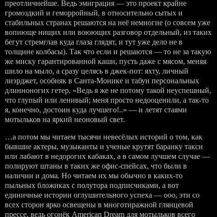
преотличнейше. Ведь эмиграция — это проект крайне
громоздкий и геморройный, в относительно сытых и
стабильных странах решаются на неё немногие (о совсем уже
вопиюще нищих или воюющих разговор отдельный, из таких
бегут стремглав куда глаза глядят, и тут уже дело не в
толщине колбасы). Так что если и решаются — то не за такую
же миску гарантированной каши, пусть даже с мясом, меняя
шило на мыло, а сразу целясь в джек-пот: яхту, личный
лиэрджет, особняк в Санта-Монике и табун персональных
длинноногих гетер. «Ведь я же не потому такой неуспешный,
что глупый или ленивый; меня просто недооценили, а так-то
я, конечно, достоин куда лучшего!..» — и летят стаями
мотыльков на яркий неоновый свет.
…а потом мы читаем тысячи невесёлых историй о том, как
бывшие актеры, музыканты и ученые крутят баранку такси
или лабают в недорогих кабаках, а в самом лучшем случае —
полируют штаны в таких же офис-спейсах, что были в
наличии и дома. Но читаем их мы обычно в каких-то
пыльных бложиках с полутора подписчиками, а вот
единичные истории оглушительного успеха — ооо, эти со
всех сторон ярко освещены в многотиражной глянцевой
прессе, ведь огонёк American Dream для мотыльков всего