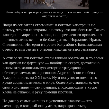
Люксембург не зря переводится с немецкого как «люксовый город»
—
жир так и капает!
)
Люди из соцлагеря стремились в богатые капстраны не
потому, что это капстраны, а потому что они богатые. Так-то
капстран в мире очень много, но переселенцев привлекают
не только лишь все — в безблагодатные Иордании, Ираки,
Филиппины, Нигерии и прочие Колумбии с Бангладешами
отчего-то мигранты в очередь никогда не выстраивались.
А отчего же эти богатые стали такими богатыми, в то время
как другим не фартануло — вообще не секрет, достаточно
вспомнить колониальную историю традиционно
обезжириваемых ими регионов: Африки, Азии и обеих
Америк, вплоть до XXI века. Ну и попутно вспомнить о
кредо социалистического мира, более христианского, чем
сами христиане — сам помирай, а голодающему в куске
хлеба не откажи, и руку помощи протяни.
Но даже у самых жирных и успешных главное — это
самопиар, в который они умеют, надо признаться,