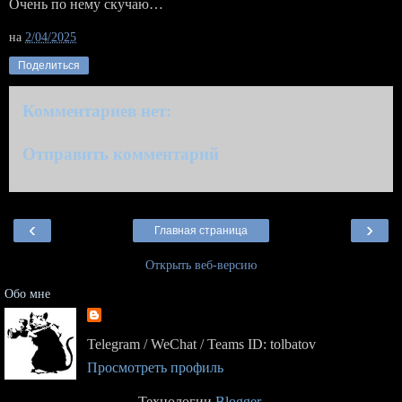
Очень по нему скучаю…
на
2/04/2025
Поделиться
Комментариев нет:
Отправить комментарий
‹
›
Главная страница
Открыть веб-версию
Обо мне
Telegram / WeChat / Teams ID: tolbatov
Просмотреть профиль
Технологии
Blogger
.